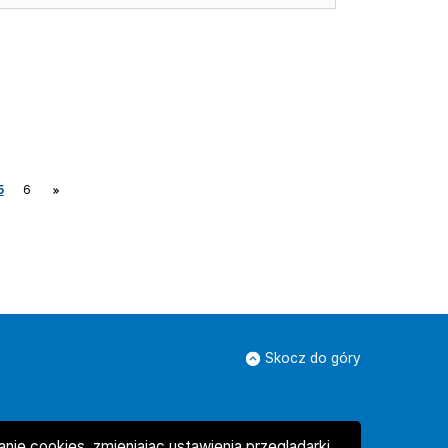
5
6
Skocz do góry
ie cookies, zmieniając ustawienia przeglądarki.