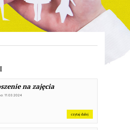
I
szenie na zajęcia
o: 11.03.2024
na temat: Zaproszenie na 
czytaj dalej