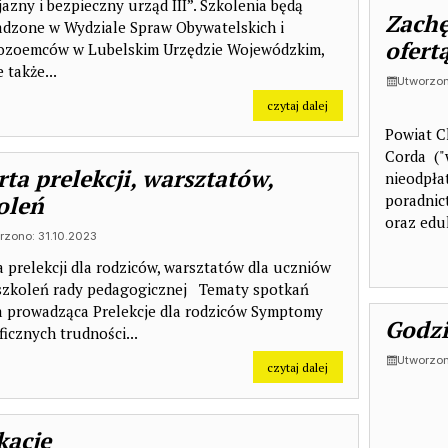
jazny i bezpieczny urząd III”. Szkolenia będą
Zachę
dzone w Wydziale Spraw Obywatelskich i
ofert
zoemców w Lubelskim Urzędzie Wojewódzkim,
 także...
Utworzon
na temat: Bezpłatne s
czytaj dalej
Powiat C
Corda ("
rta prelekcji, warsztatów,
nieodpła
oleń
poradnic
oraz eduk
rzono: 31.10.2023
a prelekcji dla rodziców, warsztatów dla uczniów
szkoleń rady pedagogicznej Tematy spotkań
 prowadząca Prelekcje dla rodziców Symptomy
Godzi
ficznych trudności...
Utworzon
na temat: Oferta prele
czytaj dalej
acje