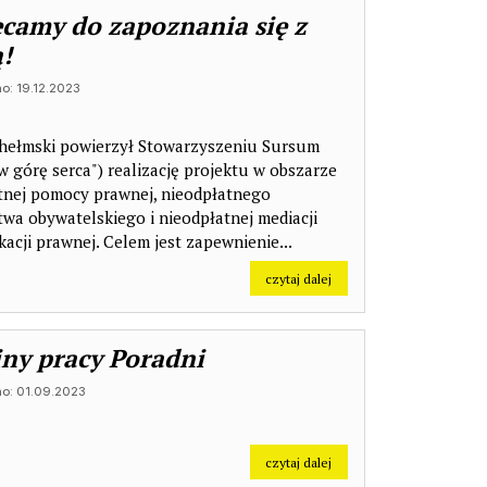
camy do zapoznania się z
ą!
o: 19.12.2023
zkolenia dla obywateli Ukrainy
hełmski powierzył Stowarzyszeniu Sursum
w górę serca") realizację projektu w obszarze
tnej pomocy prawnej, nieodpłatnego
twa obywatelskiego i nieodpłatnej mediacji
acji prawnej. Celem jest zapewnienie...
na temat: Zachęcamy do za
czytaj dalej
ny pracy Poradni
o: 01.09.2023
kcji, warsztatów, szkoleń
na temat: Godziny pracy P
czytaj dalej