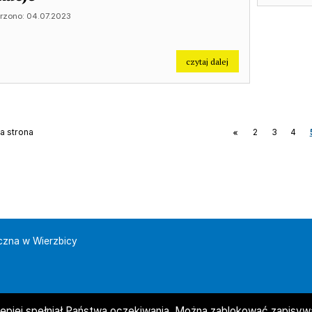
rzono: 04.07.2023
na temat: Wakacje
czytaj dalej
a strona
2
3
4
czna w Wierzbicy
lepiej spełniał Państwa oczekiwania. Można zablokować zapisywan