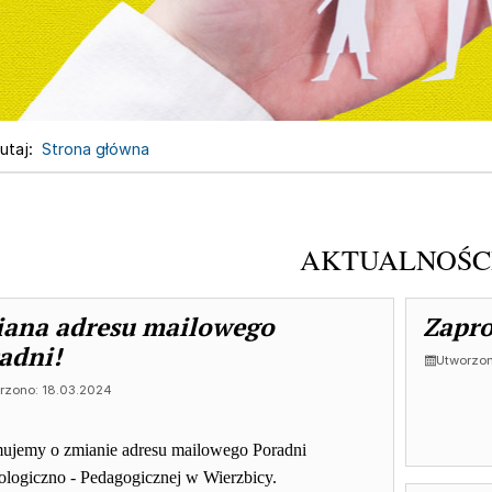
utaj:
Strona główna
UALNOŚCI
AKTUALNOŚC
ualności
alności, strona 5 z 6
ana adresu mailowego
Zapro
adni!
Utworzon
rzono: 18.03.2024
mujemy o zmianie adresu mailowego Poradni
ologiczno - Pedagogicznej w Wierzbicy.