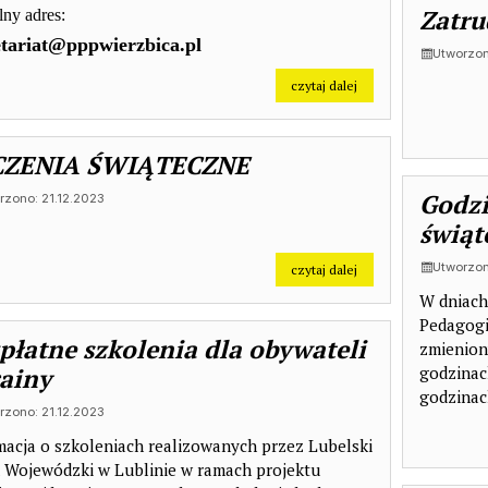
Zatru
lny adres:
etariat@pppwierzbica.pl
Utworzon
na temat: Zmiana adr
czytaj dalej
 miesiącu.
 Wrzesień 2026
 na Sierpień 2027
CZENIA ŚWIĄTECZNE
Godzi
rzono: 21.12.2023
świą
Utworzon
na temat: ŻYCZENI
czytaj dalej
W dniach
Pedagogi
płatne szkolenia dla obywateli
zmienion
ainy
godzinac
godzinac
rzono: 21.12.2023
macja o szkoleniach realizowanych przez Lubelski
 Wojewódzki w Lublinie w ramach projektu