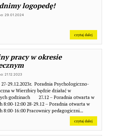
dnimy logopedę!
o: 29.01.2024
esu mailowego Poradni!
na temat: Zatrudnimy log
czytaj dalej
ny pracy w okresie
tecznym
o: 21.12.2023
A ŚWIĄTECZNE
 27-29.12.2023r. Poradnia Psychologiczno-
czna w Wierzbicy będzie działać w
ych godzinach 27.12 – Poradnia otwarta w
h 8:00-12:00 28-29.12 – Poradnia otwarta w
h 8:00-16:00 Pracownicy pedagogiczni...
na temat: Godziny pracy 
czytaj dalej