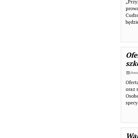
„Przy
prowa
Cudzo
będzie
Ofe
szk
Utwo
Ofert
oraz 
Osoba
specy
Wak